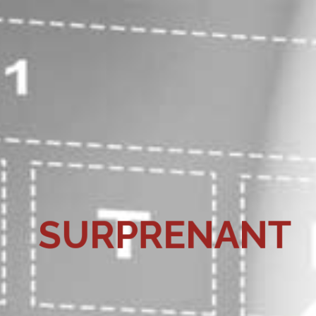
E
S
U
R
P
R
E
N
A
N
T