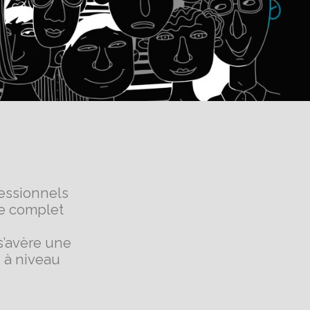
essionnels
e complet
s’avère une
 à niveau