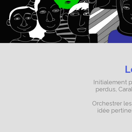
L
Initialement
perdus, Car
Orchestrer le
idée pertin