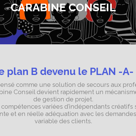
CARABINE CONSEIL
e plan B devenu le PLAN -A-
 pensé comme une solution de secours aux prof
abine Conseil devient rapidement un mécanism
de gestion de projet.
s compétences variées d’indépendants créatifs 
ente et en réelle adéquation avec les demandes
variable des clients.