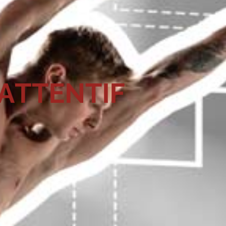
E
N
T
I
F
T
R
E
T
A
A