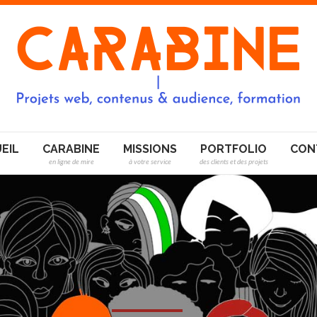
EIL
CARABINE
MISSIONS
PORTFOLIO
CON
en ligne de mire
à votre service
des clients et des projets