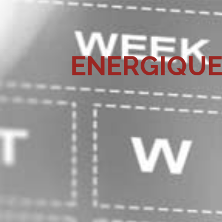
E
N
E
R
G
I
Q
U