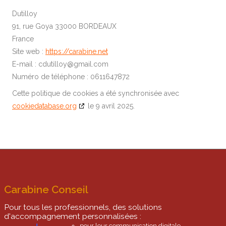
Dutilloy
91, rue Goya 33000 BORDEAUX
France
Site web :
https://carabine.net
E-mail :
cdutilloy@
gmail.com
Numéro de téléphone : 0611647872
Cette politique de cookies a été synchronisée avec
cookiedatabase.org
le 9 avril 2025.
Carabine Conseil
Pour tous les professionnels, des solutions
d'accompagnement personnalisées :
pour leur communication digitale,