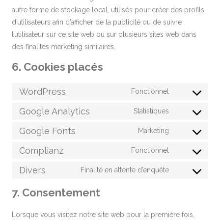
autre forme de stockage local, utilisés pour créer des profils
d’utilisateurs afin d’afficher de la publicité ou de suivre
l’utilisateur sur ce site web ou sur plusieurs sites web dans
des finalités marketing similaires.
6. Cookies placés
WordPress
Fonctionnel
Consent
to
Google Analytics
Statistiques
Consent
service
to
Google Fonts
Marketing
wordpress
Consent
service
to
Complianz
Fonctionnel
google-
Consent
service
analytics
to
Divers
Finalité en attente d’enquête
google-
Consent
service
fonts
to
7. Consentement
complianz
service
divers
Lorsque vous visitez notre site web pour la première fois,