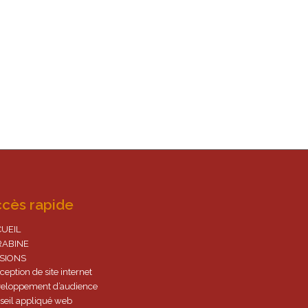
cès rapide
CUEIL
RABINE
SSIONS
ception de site internet
eloppement d’audience
seil appliqué web