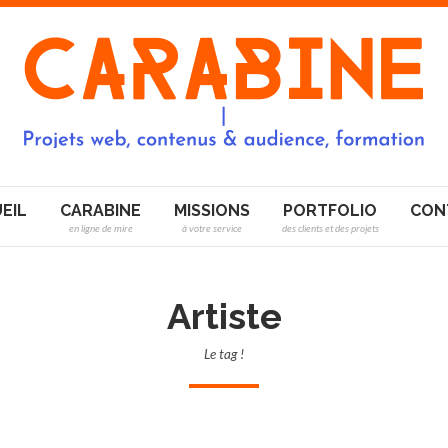
EIL
CARABINE
MISSIONS
PORTFOLIO
CON
en ligne de mire
à votre service
des clients et des projets
Artiste
Le tag !