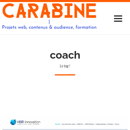
coach
Le tag !