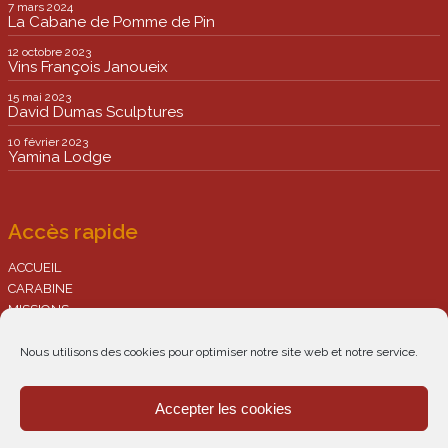
7 mars 2024
La Cabane de Pomme de Pin
12 octobre 2023
Vins François Janoueix
15 mai 2023
David Dumas Sculptures
10 février 2023
Yamina Lodge
Accès rapide
ACCUEIL
CARABINE
MISSIONS
Conception de site internet
Développement d’audience
Nous utilisons des cookies pour optimiser notre site web et notre service.
Conseil appliqué web
Formation aux outils digitaux
Accepter les cookies
PORTFOLIO
CONTACT