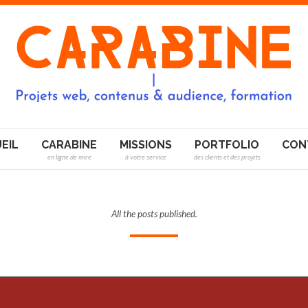
EIL
CARABINE
MISSIONS
PORTFOLIO
CON
en ligne de mire
à votre service
des clients et des projets
All the posts published.